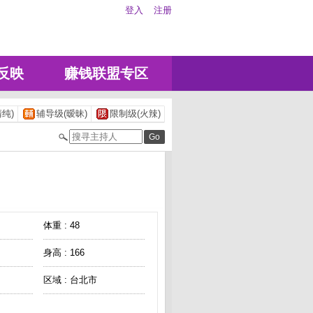
登入
注册
反映
赚钱联盟专区
纯)
辅导级(暧昧)
限制级(火辣)
体重 : 48
身高 : 166
区域 : 台北市