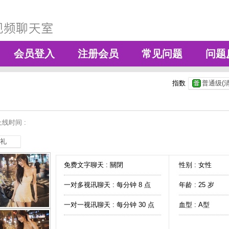
会员登入
注册会员
常见问题
问题
指数
普通级(清
线时间 :
礼
免费文字聊天 :
關閉
性别 : 女性
一对多视讯聊天 :
每分钟 8 点
年龄 : 25 岁
一对一视讯聊天 :
每分钟 30 点
血型 : A型