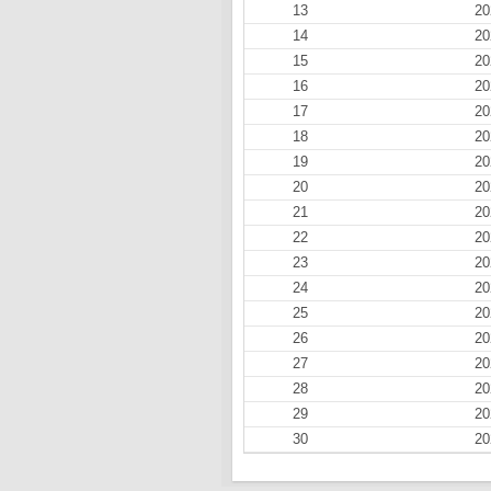
13
20
14
20
15
20
16
20
17
20
18
20
19
20
20
20
21
20
22
20
23
20
24
20
25
20
26
20
27
20
28
20
29
20
30
20