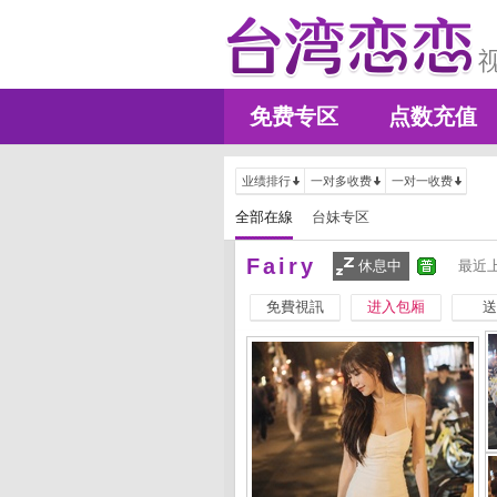
免费专区
点数充值
业绩排行
一对多收费
一对一收费
全部在線
台妹专区
Fairy
休息中
最近上
免費視訊
进入包厢
送